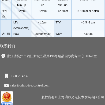
Min-up
up
Min -up
主平
22mm
32mm
42.5mm
57.5mm or notch
台
LTV
<1.5µm
TTV
<1.5~3 µm
(5mmx5mm)
表面
Bow
-30<bow<30
Warp
<40µm
处理
Surface
SSP / DSP
Edge
R=0.2mm or Bullnose
Type
Criteria
联系我们
Polished
<0.5nm or per
Back Side
General is 0.2-0.5µm
浙江省杭州市钱江新城五星路198号瑞晶国际商务中心1106-1室
side Ra
requested
Criteria
or as customized
13905814232
下载PDF文件
sales@csimc-freqcontrol.com
版权所有©
上海礴钛光电技术发展有限公司