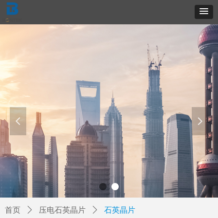
넳
넲
首页
ꄲ
压电石英晶片
ꄲ
石英晶片