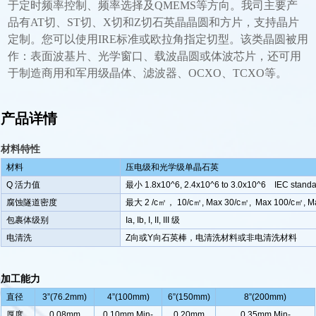
于定时频率控制、频率选择及QMEMS等方向。我司主要产
品有AT切、ST切、X切和Z切石英晶晶圆和方片，支持晶片
定制。您可以使用IRE标准或欧拉角指定切型。该类晶圆被用
作：表面波基片、光学窗口、载波晶圆或体波芯片，还可用
于制造商用和军用级晶体、滤波器、OCXO、TCXO等。
产品详情
材料特性
材料
压电级和光学级单晶石英
Q
活力值
最小 1.8x10^6, 2.4x10^6 to 3.0x10^6 IEC standa
腐蚀隧道密度
最大 2 /c
㎡， 10/c㎡, Max 30/c㎡, Max 100/c㎡, Ma
包裹体级别
Ia, Ib, I, II, III 级
电清洗
Z向或Y向石英棒
，电清洗材料或非电清洗材料
加工能力
直径
3
”(76.2mm)
4
”(100mm)
6
”(150mm)
8
”(200mm)
厚度
0.08mm
0.10mm Min-
0.20mm
0.35mm Min-